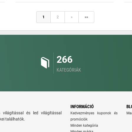
1
2
»
»»
266
KATEGÓRIÁK
INFORMÁCIÓ
BL
ns világítással és led világítással
Kedvezményes kuponok és
Ma
ei találhatók.
promóciók
Minden kategória
Minden márka