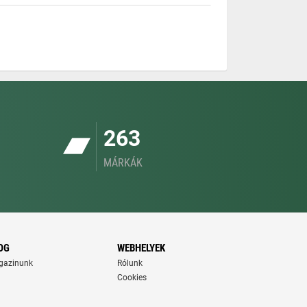
263
MÁRKÁK
OG
WEBHELYEK
gazinunk
Rólunk
Cookies