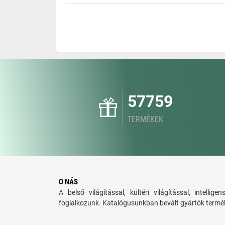
57759
TERMÉKEK
O NÁS
A belső világítással, kültéri világítással, intellige
foglalkozunk. Katalógusunkban bevált gyártók termék