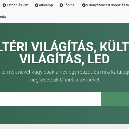
Otthon és kert
Állólámp
Főoldal
Villanyszerelési doboz és t
ória
LTÉRI VILÁGÍTÁS, KÜLT
VILÁGÍTÁS, LED
 termék nevét vagy csak a név egy részét, és mi a katalóg
megkeressük Önnek a terméket.