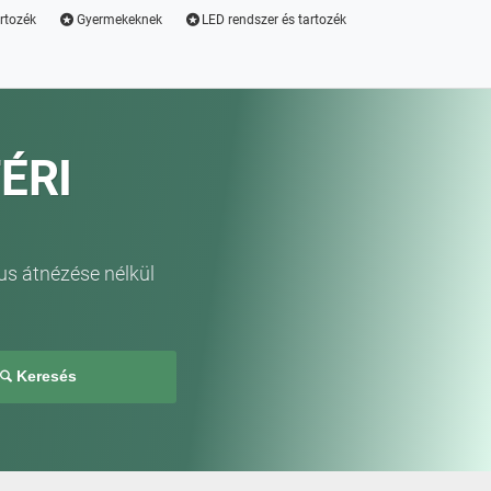
artozék
Gyermekeknek
LED rendszer és tartozék
ÉRI
us átnézése nélkül
Keresés