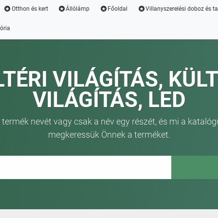
Otthon és kert
Állólámp
Főoldal
Villanyszerelési doboz és t
ória
LTÉRI VILÁGÍTÁS, KÜLT
VILÁGÍTÁS, LED
 termék nevét vagy csak a név egy részét, és mi a katalóg
megkeressük Önnek a terméket.