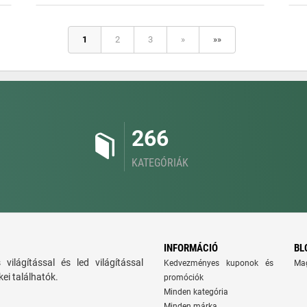
1
2
3
»
»»
266
KATEGÓRIÁK
INFORMÁCIÓ
BL
ns világítással és led világítással
Kedvezményes kuponok és
Ma
ei találhatók.
promóciók
Minden kategória
Minden márka