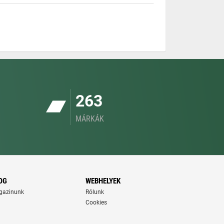
263
MÁRKÁK
OG
WEBHELYEK
gazinunk
Rólunk
Cookies