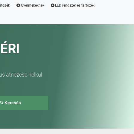
artozék
Gyermekeknek
LED rendszer és tartozék
ÉRI
us átnézése nélkül
Keresés