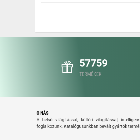
57759
TERMÉKEK
O NÁS
A belső világítással, kültéri világítással, intellige
foglalkozunk. Katalógusunkban bevált gyártók termék