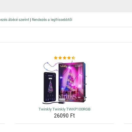
|
ezés ábécé szerint
Rendezés a legfrissebbtől
Twinkly Twinkly TWKP100RGB
26090 Ft