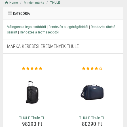
Home
Minden márka
THULE
KATEGÓRIA
|
|
Válogass a legolcsóbbtól
Rendezés a legdrágábbtól
Rendezés ábécé
|
szerint
Rendezés a legfrissebbtől
MÁRKA KERESÉSI EREDMÉNYEK THULE
THULE Thule TL
THULE Thule TL
98290 Ft
80290 Ft