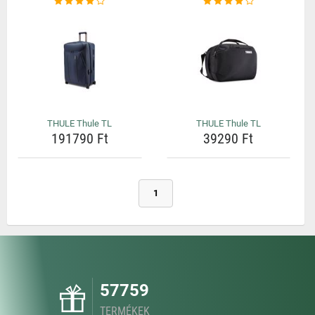
THULE Thule TL
THULE Thule TL
191790 Ft
39290 Ft
1
57759
TERMÉKEK