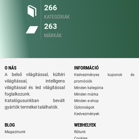
266
KATEGÓRIÁK
263
MÁRKÁK
O NÁS
INFORMÁCIÓ
A belső világítással, kültéri
Kedvezményes kuponok és
világítással, intelligens
promóciók
világítással és led világítással
Minden kategória
foglalkozunk.
Minden márka
Katalógusunkban bevált
Minden e-shop
gyártók termékei találhatók.
Újdonságok
Kedvezmények
BLOG
WEBHELYEK
Magazinunk
Rólunk
Cookies