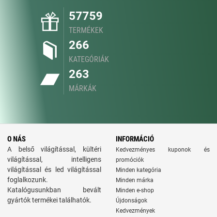
57759
TERMÉKEK
266
KATEGÓRIÁK
263
MÁRKÁK
O NÁS
INFORMÁCIÓ
A belső világítással, kültéri
Kedvezményes kuponok és
világítással, intelligens
promóciók
világítással és led világítással
Minden kategória
foglalkozunk.
Minden márka
Katalógusunkban bevált
Minden e-shop
gyártók termékei találhatók.
Újdonságok
Kedvezmények