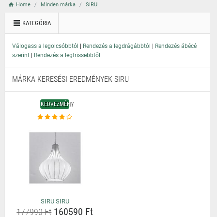
Home
Minden márka
SIRU
KATEGÓRIA
|
|
Válogass a legolcsóbbtól
Rendezés a legdrágábbtól
Rendezés ábécé
|
szerint
Rendezés a legfrissebbtől
MÁRKA KERESÉSI EREDMÉNYEK SIRU
KEDVEZMÉNY
SIRU SIRU
160590 Ft
177990 Ft