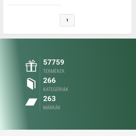
1
57759
TERMÉKEK
266
KATEGÓRIÁK
263
MÁRKÁK