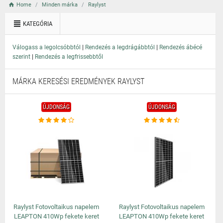
Home
Minden márka
Raylyst
KATEGÓRIA
|
|
Válogass a legolcsóbbtól
Rendezés a legdrágábbtól
Rendezés ábécé
|
szerint
Rendezés a legfrissebbtől
MÁRKA KERESÉSI EREDMÉNYEK RAYLYST
ÚJDONSÁG
ÚJDONSÁG
Raylyst Fotovoltaikus napelem
Raylyst Fotovoltaikus napelem
LEAPTON 410Wp fekete keret
LEAPTON 410Wp fekete keret