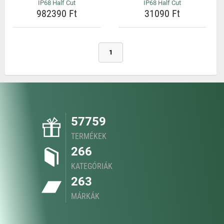
IP68 Half Cut
IP68 Half Cut
982390 Ft
31090 Ft
1
57759
TERMÉKEK
266
KATEGÓRIÁK
263
MÁRKÁK