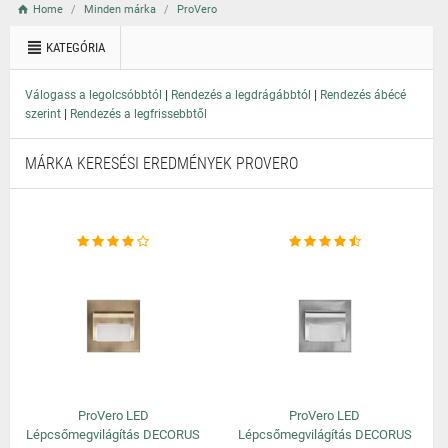
Home
Minden márka
ProVero
KATEGÓRIA
|
|
Válogass a legolcsóbbtól
Rendezés a legdrágábbtól
Rendezés ábécé
|
szerint
Rendezés a legfrissebbtől
MÁRKA KERESÉSI EREDMÉNYEK PROVERO
ProVero LED
ProVero LED
Lépcsőmegvilágítás DECORUS
Lépcsőmegvilágítás DECORUS