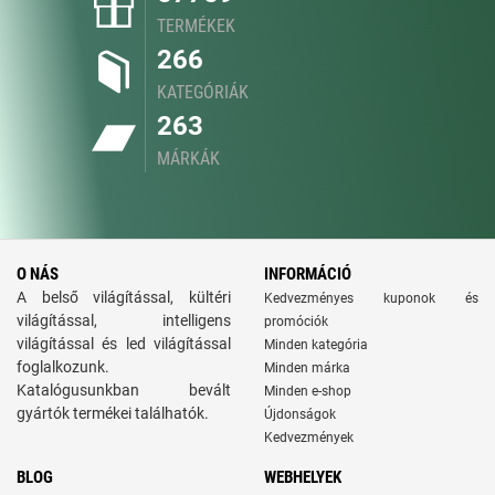
TERMÉKEK
266
KATEGÓRIÁK
263
MÁRKÁK
O NÁS
INFORMÁCIÓ
A belső világítással, kültéri
Kedvezményes kuponok és
világítással, intelligens
promóciók
világítással és led világítással
Minden kategória
foglalkozunk.
Minden márka
Katalógusunkban bevált
Minden e-shop
gyártók termékei találhatók.
Újdonságok
Kedvezmények
BLOG
WEBHELYEK