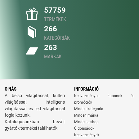
57759
TERMÉKEK
266
KATEGÓRIÁK
263
MÁRKÁK
O NÁS
INFORMÁCIÓ
A belső világítással, kültéri
Kedvezményes kuponok és
világítással, intelligens
promóciók
világítással és led világítással
Minden kategória
foglalkozunk.
Minden márka
Katalógusunkban bevált
Minden e-shop
gyártók termékei találhatók.
Újdonságok
Kedvezmények