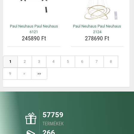
Paul Neuhaus Paul Neuhaus
Paul Neuhaus Paul Neuhaus
6121
2124
245890 Ft
278690 Ft
1
2
3
4
5
6
7
8
9
»
»»
57759
TERMÉKEK
266