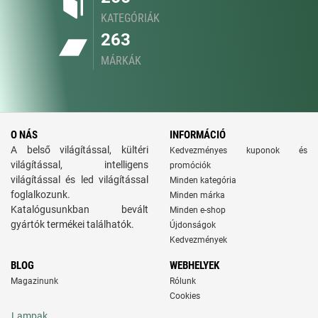
KATEGÓRIÁK
263
MÁRKÁK
O NÁS
INFORMÁCIÓ
A belső világítással, kültéri
Kedvezményes kuponok és
világítással, intelligens
promóciók
világítással és led világítással
Minden kategória
foglalkozunk.
Minden márka
Katalógusunkban bevált
Minden e-shop
gyártók termékei találhatók.
Újdonságok
Kedvezmények
BLOG
WEBHELYEK
Magazinunk
Rólunk
Cookies
Lampak