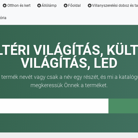
Otthon és kert
Állólámp
Főoldal
Villanyszerelési doboz és t
ória
LTÉRI VILÁGÍTÁS, KÜLT
VILÁGÍTÁS, LED
 termék nevét vagy csak a név egy részét, és mi a katalóg
megkeressük Önnek a terméket.