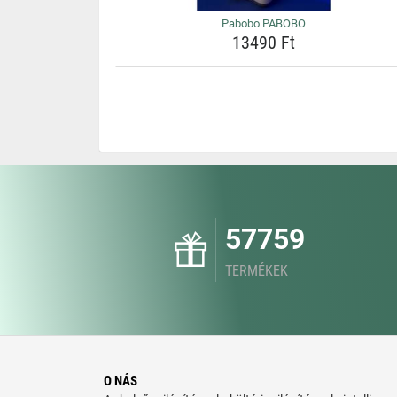
Pabobo PABOBO
13490 Ft
57759
TERMÉKEK
O NÁS