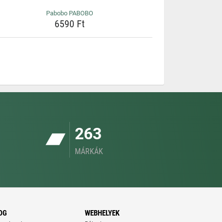
Pabobo PABOBO
6590 Ft
263
MÁRKÁK
OG
WEBHELYEK