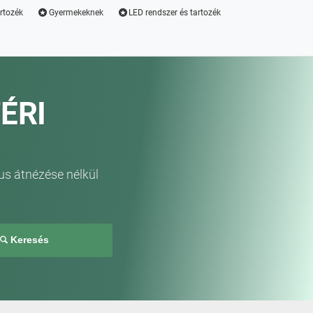
artozék
Gyermekeknek
LED rendszer és tartozék
ÉRI
us átnézése nélkül
Keresés