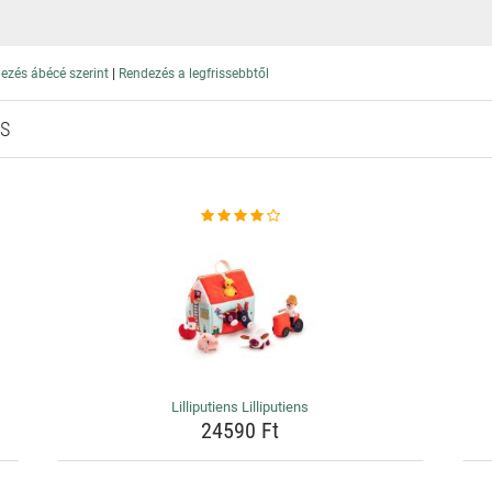
|
ezés ábécé szerint
Rendezés a legfrissebbtől
NS
Lilliputiens Lilliputiens
24590 Ft