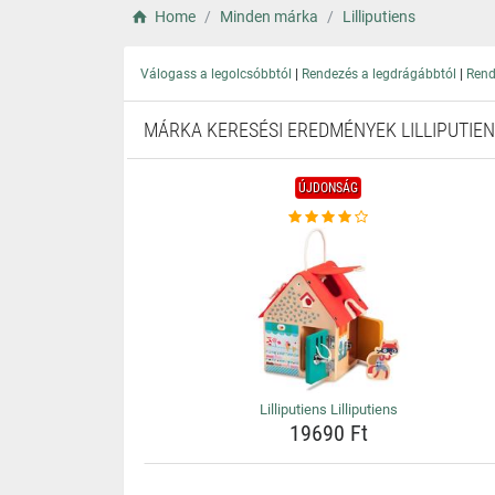
Home
Minden márka
Lilliputiens
|
|
Válogass a legolcsóbbtól
Rendezés a legdrágábbtól
Rend
MÁRKA KERESÉSI EREDMÉNYEK LILLIPUTIE
ÚJDONSÁG
Lilliputiens Lilliputiens
19690 Ft