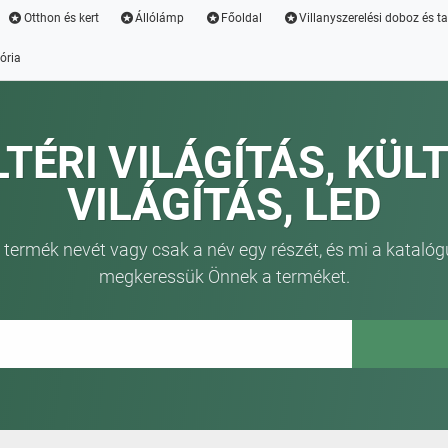
Otthon és kert
Állólámp
Főoldal
Villanyszerelési doboz és t
ória
LTÉRI VILÁGÍTÁS, KÜLT
VILÁGÍTÁS, LED
 termék nevét vagy csak a név egy részét, és mi a katalóg
megkeressük Önnek a terméket.