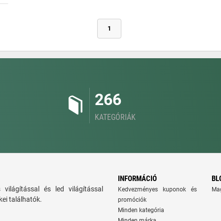
1
266
KATEGÓRIÁK
INFORMÁCIÓ
BL
ns világítással és led világítással
Kedvezményes kuponok és
Ma
ei találhatók.
promóciók
Minden kategória
Minden márka