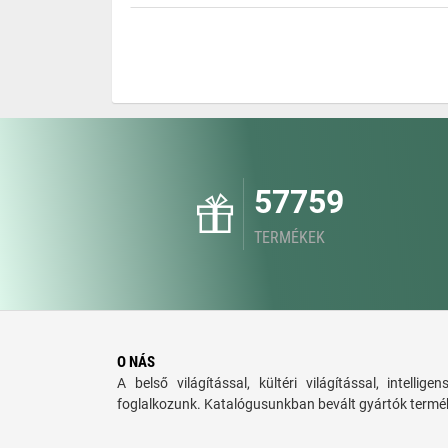
57759
TERMÉKEK
O NÁS
A belső világítással, kültéri világítással, intellige
foglalkozunk. Katalógusunkban bevált gyártók termék