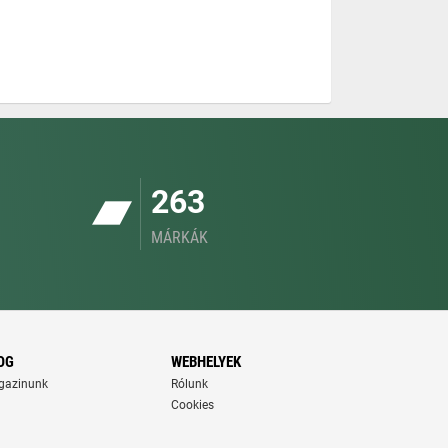
263
MÁRKÁK
OG
WEBHELYEK
gazinunk
Rólunk
Cookies