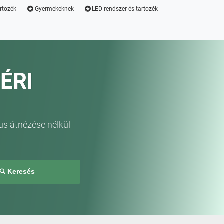
artozék
Gyermekeknek
LED rendszer és tartozék
ÉRI
us átnézése nélkül
Keresés