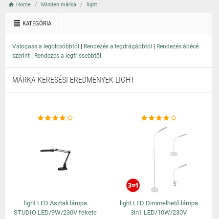
Home
Minden márka
light
KATEGÓRIA
|
|
Válogass a legolcsóbbtól
Rendezés a legdrágábbtól
Rendezés ábécé
|
szerint
Rendezés a legfrissebbtől
MÁRKA KERESÉSI EREDMÉNYEK LIGHT
light LED Asztali lámpa
light LED Dimmelhető lámpa
STUDIO LED/9W/230V fekete
3in1 LED/10W/230V