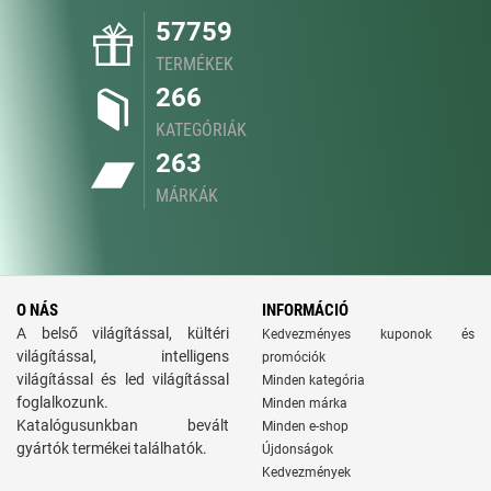
57759
TERMÉKEK
266
KATEGÓRIÁK
263
MÁRKÁK
O NÁS
INFORMÁCIÓ
A belső világítással, kültéri
Kedvezményes kuponok és
világítással, intelligens
promóciók
világítással és led világítással
Minden kategória
foglalkozunk.
Minden márka
Katalógusunkban bevált
Minden e-shop
gyártók termékei találhatók.
Újdonságok
Kedvezmények