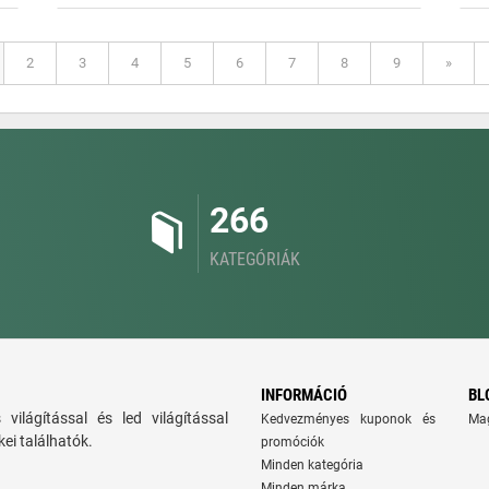
2
3
4
5
6
7
8
9
»
266
KATEGÓRIÁK
INFORMÁCIÓ
BL
ns világítással és led világítással
Kedvezményes kuponok és
Ma
ei találhatók.
promóciók
Minden kategória
Minden márka