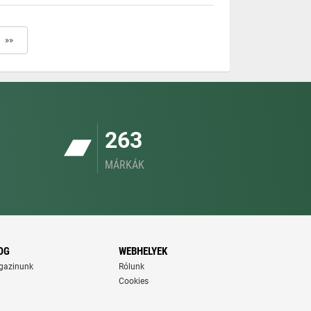
»»
263
MÁRKÁK
OG
WEBHELYEK
gazinunk
Rólunk
Cookies