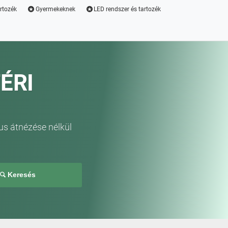
artozék
Gyermekeknek
LED rendszer és tartozék
ÉRI
us átnézése nélkül
Keresés