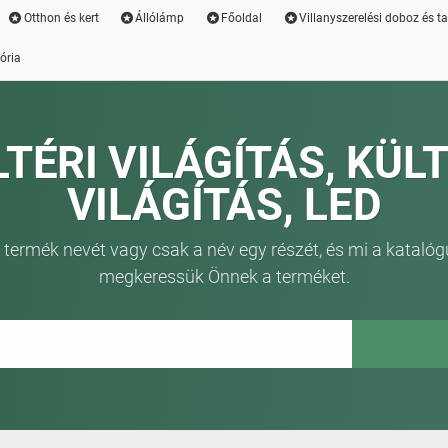
Otthon és kert
Állólámp
Főoldal
Villanyszerelési doboz és t
ória
LTÉRI VILÁGÍTÁS, KÜLT
VILÁGÍTÁS, LED
 termék nevét vagy csak a név egy részét, és mi a katalóg
megkeressük Önnek a terméket.