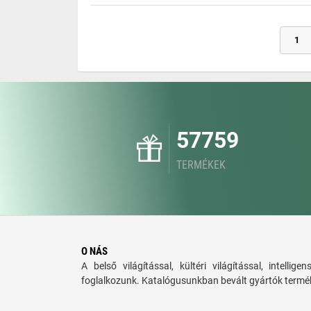
1
57759
TERMÉKEK
O NÁS
A belső világítással, kültéri világítással, intellige
foglalkozunk. Katalógusunkban bevált gyártók termék