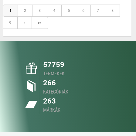
1
2
3
4
5
6
7
8
9
»
»»
57759
TERMÉKEK
266
KATEGÓRIÁK
263
MÁRKÁK