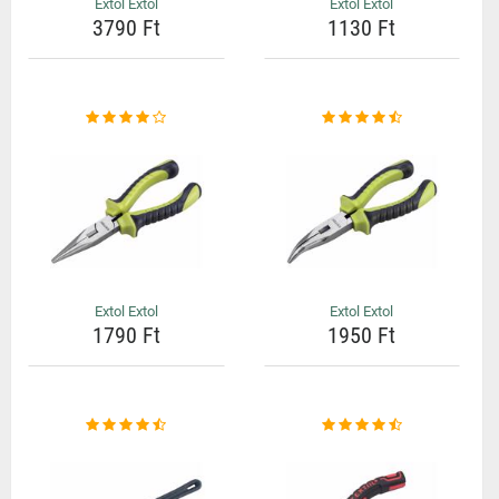
Extol Extol
Extol Extol
3790 Ft
1130 Ft
Extol Extol
Extol Extol
1790 Ft
1950 Ft