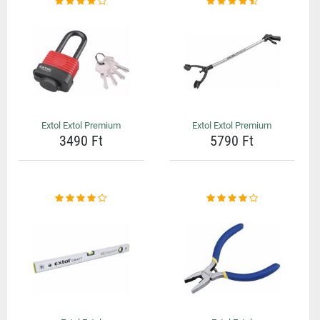
Extol Extol Premium
Extol Extol Premium
3490 Ft
5790 Ft