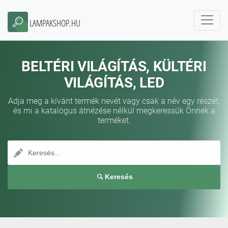
LAMPAKSHOP.HU
BELTÉRI VILÁGÍTÁS, KÜLTÉRI
VILÁGÍTÁS, LED
Adja meg a kívánt termék nevét vagy csak a név egy részét,
és mi a katalógus átnézése nélkül megkeressük Önnek a
terméket.
Keresés