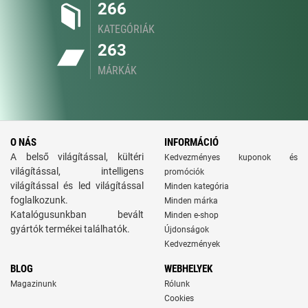
266
KATEGÓRIÁK
263
MÁRKÁK
O NÁS
INFORMÁCIÓ
A belső világítással, kültéri
Kedvezményes kuponok és
világítással, intelligens
promóciók
világítással és led világítással
Minden kategória
foglalkozunk.
Minden márka
Katalógusunkban bevált
Minden e-shop
gyártók termékei találhatók.
Újdonságok
Kedvezmények
BLOG
WEBHELYEK
Magazinunk
Rólunk
Cookies