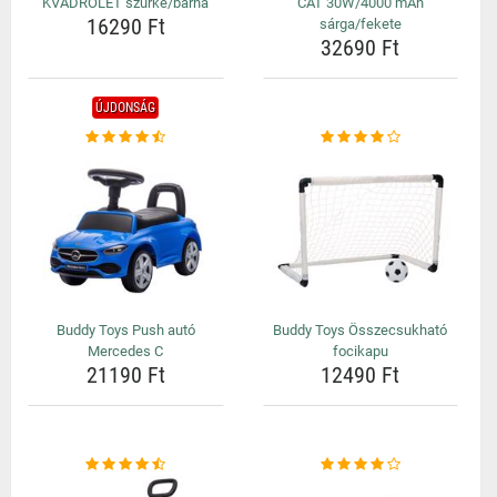
KVADROLET szürke/barna
CAT 30W/4000 mAh
16290 Ft
sárga/fekete
32690 Ft
ÚJDONSÁG
Buddy Toys Push autó
Buddy Toys Összecsukható
Mercedes C
focikapu
21190 Ft
12490 Ft