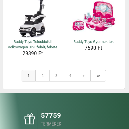
Buddy Toys Tolósbicikli
Buddy Toys Gyermek tok
7590 Ft
Volkswagen 3in1 fehér/fekete
29390 Ft
1
2
3
4
»
»»
57759
TERMÉKEK