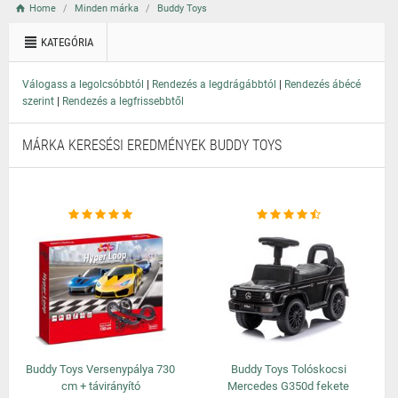
Home
Minden márka
Buddy Toys
KATEGÓRIA
|
|
Válogass a legolcsóbbtól
Rendezés a legdrágábbtól
Rendezés ábécé
|
szerint
Rendezés a legfrissebbtől
MÁRKA KERESÉSI EREDMÉNYEK BUDDY TOYS
Buddy Toys Versenypálya 730
Buddy Toys Tolóskocsi
cm + távirányító
Mercedes G350d fekete