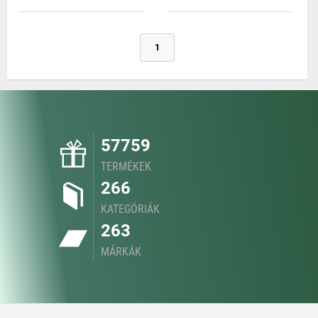
1
57759
TERMÉKEK
266
KATEGÓRIÁK
263
MÁRKÁK