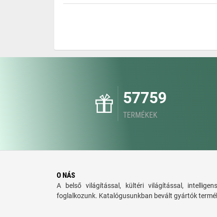
57759
TERMÉKEK
O NÁS
A belső világítással, kültéri világítással, intellige
foglalkozunk. Katalógusunkban bevált gyártók termék