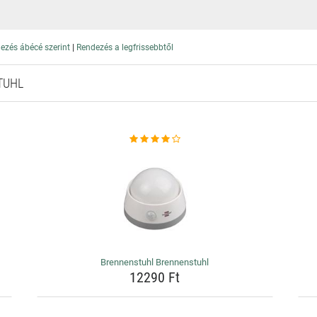
|
ezés ábécé szerint
Rendezés a legfrissebbtől
TUHL
Brennenstuhl Brennenstuhl
12290 Ft