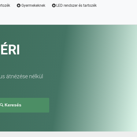
artozék
Gyermekeknek
LED rendszer és tartozék
ÉRI
us átnézése nélkül
Keresés