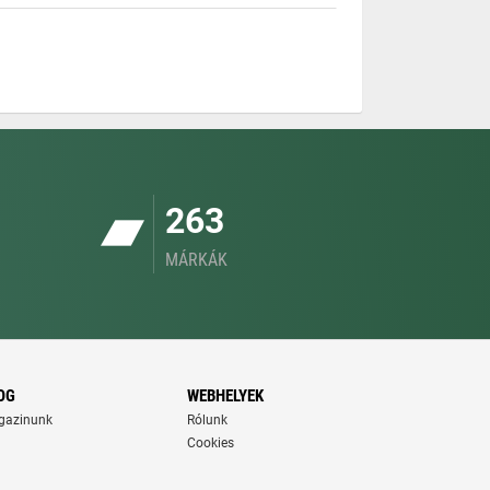
263
MÁRKÁK
OG
WEBHELYEK
gazinunk
Rólunk
Cookies