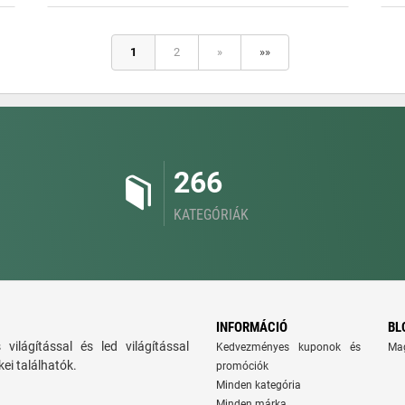
1
2
»
»»
266
KATEGÓRIÁK
INFORMÁCIÓ
BL
ns világítással és led világítással
Kedvezményes kuponok és
Ma
ei találhatók.
promóciók
Minden kategória
Minden márka