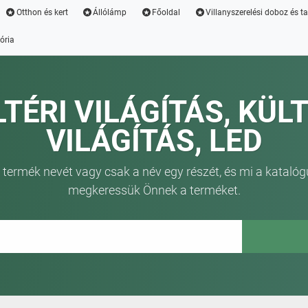
Otthon és kert
Állólámp
Főoldal
Villanyszerelési doboz és t
ória
LTÉRI VILÁGÍTÁS, KÜLT
VILÁGÍTÁS, LED
 termék nevét vagy csak a név egy részét, és mi a katalóg
megkeressük Önnek a terméket.