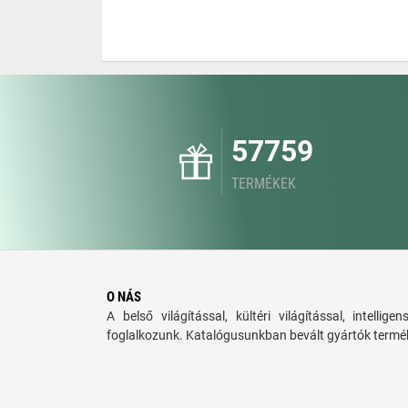
57759
TERMÉKEK
O NÁS
A belső világítással, kültéri világítással, intellige
foglalkozunk. Katalógusunkban bevált gyártók termék