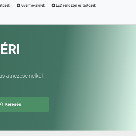
artozék
Gyermekeknek
LED rendszer és tartozék
ÉRI
us átnézése nélkül
Keresés