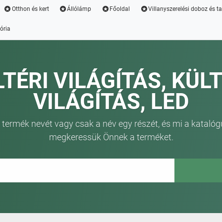
Otthon és kert
Állólámp
Főoldal
Villanyszerelési doboz és t
ória
LTÉRI VILÁGÍTÁS, KÜLT
VILÁGÍTÁS, LED
 termék nevét vagy csak a név egy részét, és mi a katalóg
megkeressük Önnek a terméket.