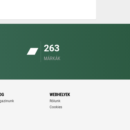
263
MÁRKÁK
OG
WEBHELYEK
gazinunk
Rólunk
Cookies