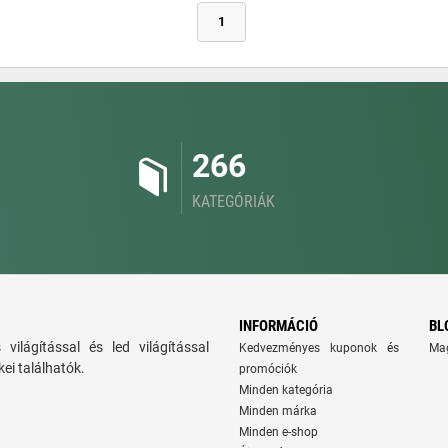
1
266
KATEGÓRIÁK
INFORMÁCIÓ
BL
ns világítással és led világítással
Kedvezményes kuponok és
Ma
ei találhatók.
promóciók
Minden kategória
Minden márka
Minden e-shop