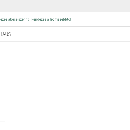
|
ezés ábécé szerint
Rendezés a legfrissebbtől
RHAUS