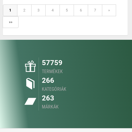
1
2
3
4
5
6
7
»
»»
57759
TERMÉKEK
266
KATEGÓRIÁK
263
MÁRKÁK