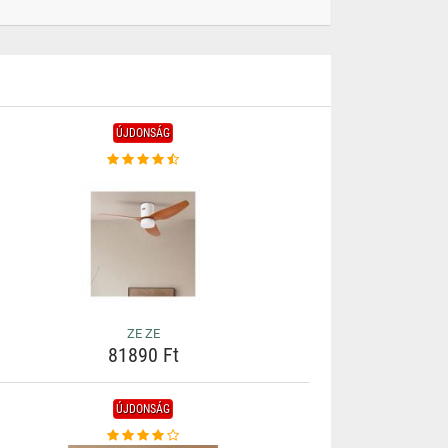
ÚJDONSÁG
ZE ZE
81890 Ft
ÚJDONSÁG