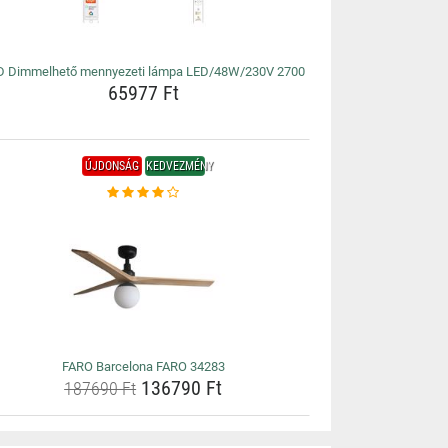
D Dimmelhető mennyezeti lámpa LED/48W/230V 2700
65977 Ft
ÚJDONSÁG
KEDVEZMÉNY
FARO Barcelona FARO 34283
136790 Ft
187690 Ft