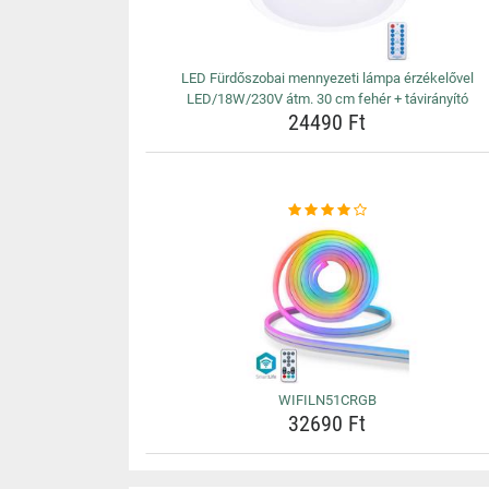
LED Fürdőszobai mennyezeti lámpa érzékelővel
LED/18W/230V átm. 30 cm fehér + távirányító
24490 Ft
WIFILN51CRGB
32690 Ft