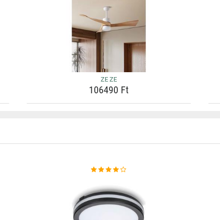
ZE ZE
106490 Ft
Ó