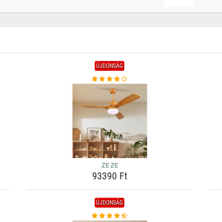
ÚJDONSÁG
ZE ZE
93390 Ft
ÚJDONSÁG