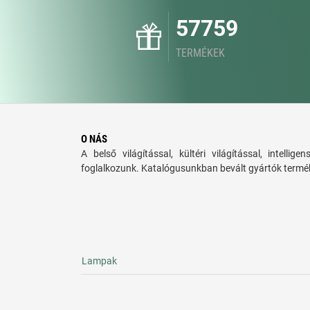
57759
TERMÉKEK
O NÁS
A belső világítással, kültéri világítással, intellige
foglalkozunk. Katalógusunkban bevált gyártók termék
Lampak