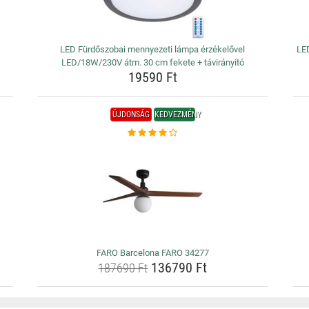
LED Fürdőszobai mennyezeti lámpa érzékelővel
LE
LED/18W/230V átm. 30 cm fekete + távirányító
19590 Ft
ÚJDONSÁG
KEDVEZMÉNY
FARO Barcelona FARO 34277
136790 Ft
187690 Ft