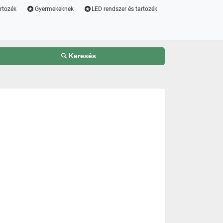
artozék
Gyermekeknek
LED rendszer és tartozék
Keresés