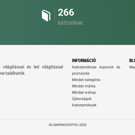
266
KATEGÓRIÁK
INFORMÁCIÓ
BL
ns világítással és led világítással
Kedvezményes kuponok és
Ma
ei találhatók.
promóciók
Minden kategória
Minden márka
Minden e-shop
Újdonságok
Kedvezmények
©LAMPAKSHOP.HU 2026