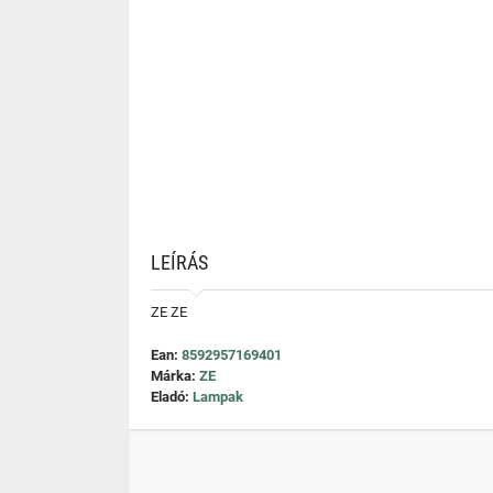
LEÍRÁS
ZE ZE
Ean:
8592957169401
Márka:
ZE
Eladó:
Lampak