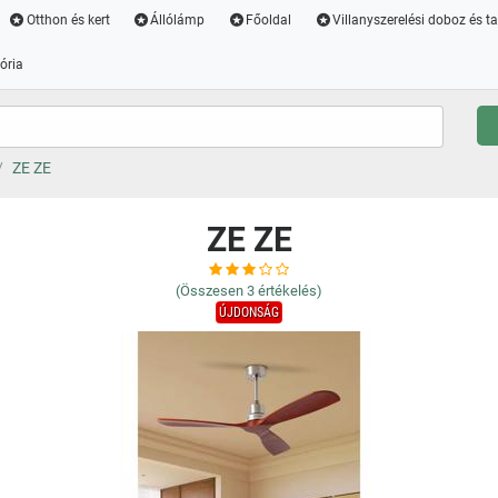
Otthon és kert
Állólámp
Főoldal
Villanyszerelési doboz és t
ória
ZE ZE
ZE ZE
(Összesen
3
értékelés)
ÚJDONSÁG