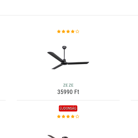
ZE ZE
35990 Ft
ÚJDONSÁG