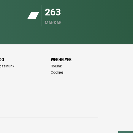
263
MÁRKÁK
OG
WEBHELYEK
gazinunk
Rólunk
Cookies