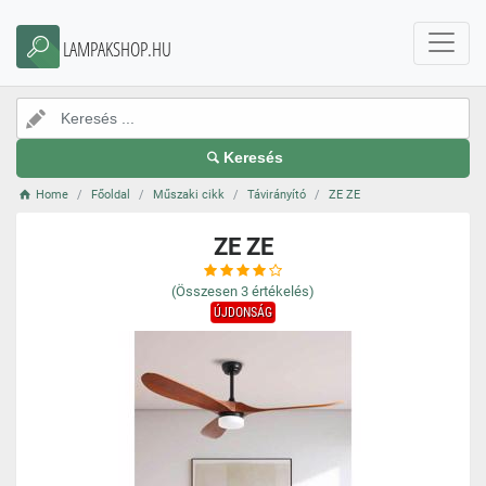
LAMPAKSHOP.HU
Keresés
Home
Főoldal
Műszaki cikk
Távirányító
ZE ZE
ZE ZE
(Összesen
3
értékelés)
ÚJDONSÁG