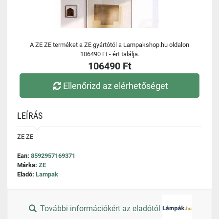
A ZE ZE terméket a ZE gyártótól a Lampakshop.hu oldalon
106490 Ft - ért találja.
106490 Ft
Ellenőrizd az elérhetőséget
LEÍRÁS
ZE ZE
Ean:
8592957169371
Márka:
ZE
Eladó:
Lampak
További információkért az eladótól