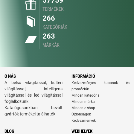
57759
TERMÉKEK
266
KATEGÓRIÁK
263
MÁRKÁK
O NÁS
INFORMÁCIÓ
A belső világítással, kültéri
Kedvezményes kuponok és
világítással, intelligens
promóciók
világítással és led világítással
Minden kategória
foglalkozunk.
Minden márka
Katalógusunkban bevált
Minden e-shop
gyártók termékei találhatók.
Újdonságok
Kedvezmények
BLOG
WEBHELYEK