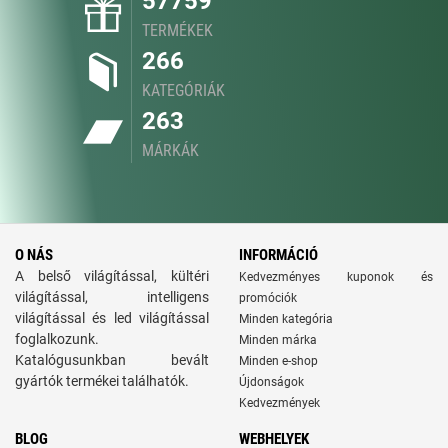
57759
TERMÉKEK
266
KATEGÓRIÁK
263
MÁRKÁK
O NÁS
INFORMÁCIÓ
A belső világítással, kültéri
Kedvezményes kuponok és
világítással, intelligens
promóciók
világítással és led világítással
Minden kategória
foglalkozunk.
Minden márka
Katalógusunkban bevált
Minden e-shop
gyártók termékei találhatók.
Újdonságok
Kedvezmények
BLOG
WEBHELYEK