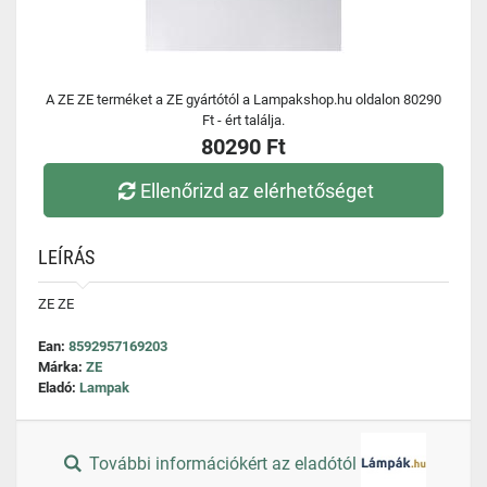
A ZE ZE terméket a ZE gyártótól a Lampakshop.hu oldalon 80290
Ft - ért találja.
80290 Ft
Ellenőrizd az elérhetőséget
LEÍRÁS
ZE ZE
Ean:
8592957169203
Márka:
ZE
Eladó:
Lampak
További információkért az eladótól