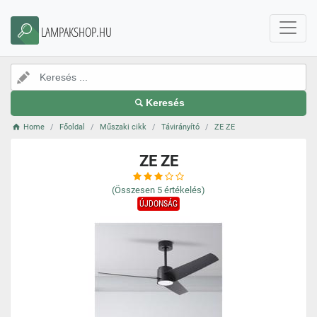
LAMPAKSHOP.HU
Keresés
Home
Főoldal
Műszaki cikk
Távirányító
ZE ZE
ZE ZE
(Összesen
5
értékelés)
ÚJDONSÁG