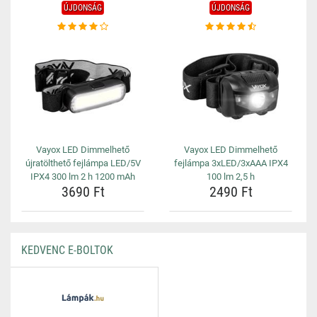
ÚJDONSÁG
ÚJDONSÁG
Vayox LED Dimmelhető
Vayox LED Dimmelhető
újratölthető fejlámpa LED/5V
fejlámpa 3xLED/3xAAA IPX4
IPX4 300 lm 2 h 1200 mAh
100 lm 2,5 h
3690 Ft
2490 Ft
KEDVENC E-BOLTOK