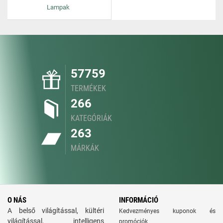
Lampak
57759
TERMÉKEK
266
KATEGÓRIÁK
263
MÁRKÁK
O NÁS
INFORMÁCIÓ
A belső világítással, kültéri
Kedvezményes kuponok és
világítással, intelligens
promóciók