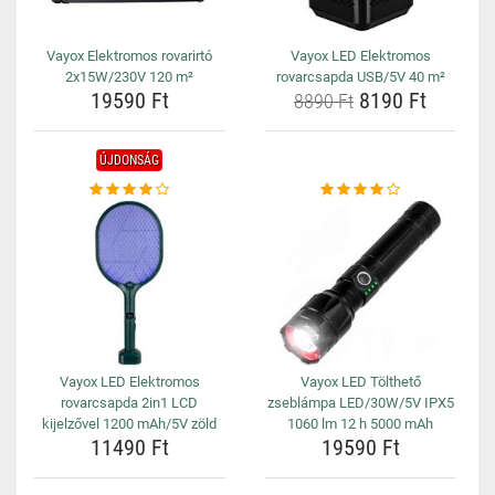
Vayox Elektromos rovarirtó
Vayox LED Elektromos
2x15W/230V 120 m²
rovarcsapda USB/5V 40 m²
19590 Ft
8190 Ft
8890 Ft
ÚJDONSÁG
Vayox LED Elektromos
Vayox LED Tölthető
rovarcsapda 2in1 LCD
zseblámpa LED/30W/5V IPX5
kijelzővel 1200 mAh/5V zöld
1060 lm 12 h 5000 mAh
11490 Ft
19590 Ft