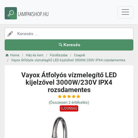
LAMPAKSHOP.HU
Keresés
Home
Ház és kert
Fürdőszoba
Csapok
Vayox Átfolyós vízmelegítő LED kijelzővel 3000W/230V IPX4 rozsdamentes
Vayox Átfolyós vízmelegítő LED
kijelzővel 3000W/230V IPX4
rozsdamentes
(Összesen
2
értékelés)
ÚJDONSÁG