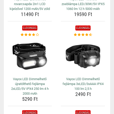
rovarcsapda 2in1 LCD
zseblámpa LED/30W/5V IPX5
kijelzővel 1200 mAh/5V zöld
1060 lm 12 h 5000 mAh
11490 Ft
19590 Ft
ÚJDONSÁG
ÚJDONSÁG
Vayox LED Dimmelhető
Vayox LED Dimmelhető
újratölthető fejlámpa
fejlámpa 3xLED/3xAAA IPX4
2xLED/5V IPX4 250 lm 4 h
100 lm 2,5 h
2490 Ft
2000 mAh
5290 Ft
ÚJDONSÁG
ÚJDONSÁG