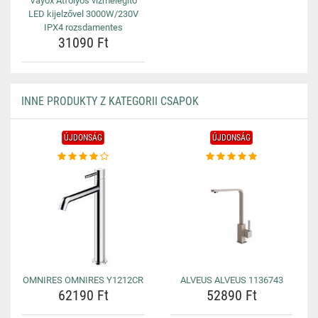
Vayox Átfolyós vízmelegítő
LED kijelzővel 3000W/230V
IPX4 rozsdamentes
31090 Ft
INNE PRODUKTY Z KATEGORII CSAPOK
ÚJDONSÁG
ÚJDONSÁG
OMNIRES OMNIRES Y1212CR
ALVEUS ALVEUS 1136743
62190 Ft
52890 Ft