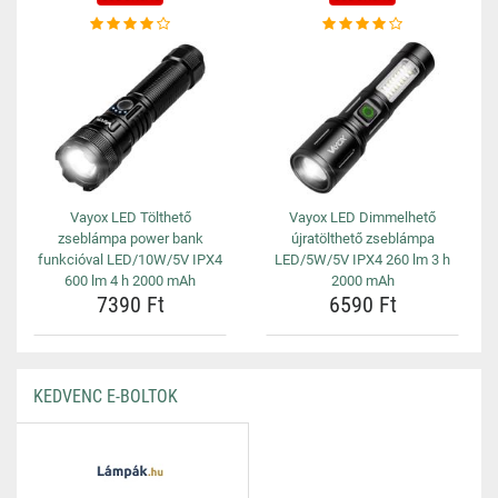
Vayox LED Tölthető
Vayox LED Dimmelhető
zseblámpa power bank
újratölthető zseblámpa
funkcióval LED/10W/5V IPX4
LED/5W/5V IPX4 260 lm 3 h
600 lm 4 h 2000 mAh
2000 mAh
7390 Ft
6590 Ft
KEDVENC E-BOLTOK