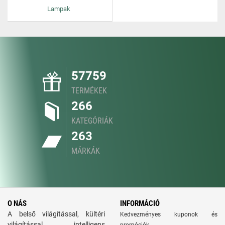
Lampak
57759
TERMÉKEK
266
KATEGÓRIÁK
263
MÁRKÁK
O NÁS
INFORMÁCIÓ
A belső világítással, kültéri
Kedvezményes kuponok és
világítással, intelligens