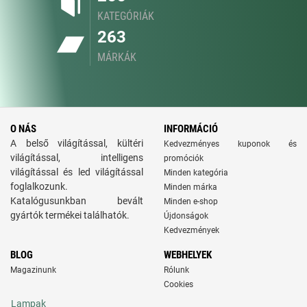
KATEGÓRIÁK
263
MÁRKÁK
O NÁS
INFORMÁCIÓ
A belső világítással, kültéri
Kedvezményes kuponok és
világítással, intelligens
promóciók
világítással és led világítással
Minden kategória
foglalkozunk.
Minden márka
Katalógusunkban bevált
Minden e-shop
gyártók termékei találhatók.
Újdonságok
Kedvezmények
BLOG
WEBHELYEK
Magazinunk
Rólunk
Cookies
Lampak