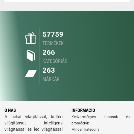
57759
TERMÉKEK
266
KATEGÓRIÁK
263
MÁRKÁK
O NÁS
INFORMÁCIÓ
A belső világítással, kültéri
Kedvezményes kuponok és
világítással, intelligens
promóciók
világítással és led világítással
Minden kategória