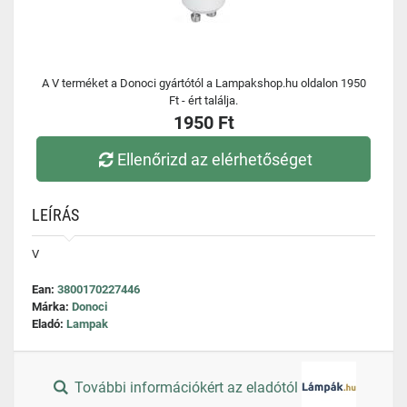
A V terméket a Donoci gyártótól a Lampakshop.hu oldalon 1950
Ft - ért találja.
1950 Ft
Ellenőrizd az elérhetőséget
LEÍRÁS
V
Ean:
3800170227446
Márka:
Donoci
Eladó:
Lampak
További információkért az eladótól