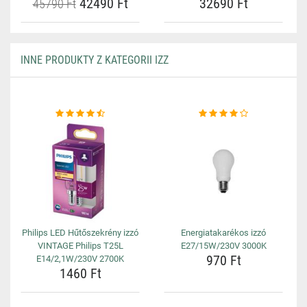
42490 Ft
32690 Ft
45790 Ft
INNE PRODUKTY Z KATEGORII IZZ
Philips LED Hűtőszekrény izzó
Energiatakarékos izzó
VINTAGE Philips T25L
E27/15W/230V 3000K
970 Ft
E14/2,1W/230V 2700K
1460 Ft