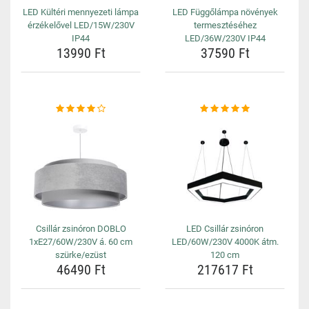
LED Kültéri mennyezeti lámpa
LED Függőlámpa növények
érzékelővel LED/15W/230V
termesztéséhez
IP44
LED/36W/230V IP44
13990 Ft
37590 Ft
Csillár zsinóron DOBLO
LED Csillár zsinóron
1xE27/60W/230V á. 60 cm
LED/60W/230V 4000K átm.
szürke/ezüst
120 cm
46490 Ft
217617 Ft