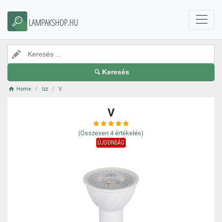
LAMPAKSHOP.HU
Keresés
Home
Izz
V
V
(Összesen
4
értékelés)
ÚJDONSÁG