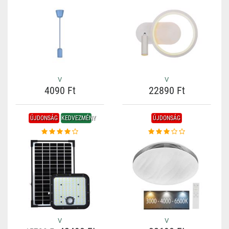
V
V
4090 Ft
22890 Ft
ÚJDONSÁG
KEDVEZMÉNY
ÚJDONSÁG
V
V