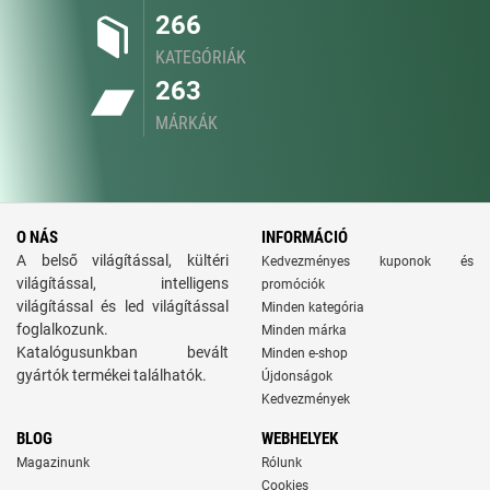
266
KATEGÓRIÁK
263
MÁRKÁK
O NÁS
INFORMÁCIÓ
A belső világítással, kültéri
Kedvezményes kuponok és
világítással, intelligens
promóciók
világítással és led világítással
Minden kategória
foglalkozunk.
Minden márka
Katalógusunkban bevált
Minden e-shop
gyártók termékei találhatók.
Újdonságok
Kedvezmények
BLOG
WEBHELYEK
Magazinunk
Rólunk
Cookies