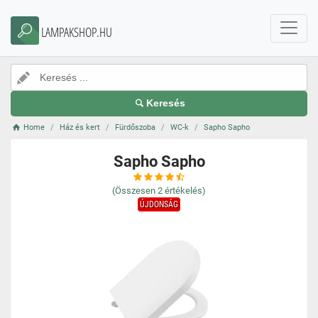
LAMPAKSHOP.HU
Keresés
Home
Ház és kert
Fürdőszoba
WC-k
Sapho Sapho
Sapho Sapho
(Összesen
2
értékelés)
ÚJDONSÁG