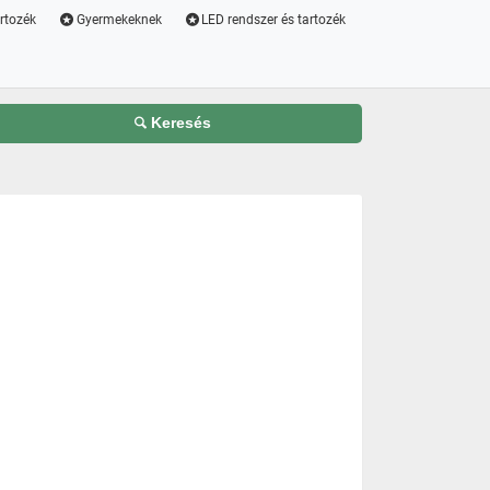
artozék
Gyermekeknek
LED rendszer és tartozék
Keresés