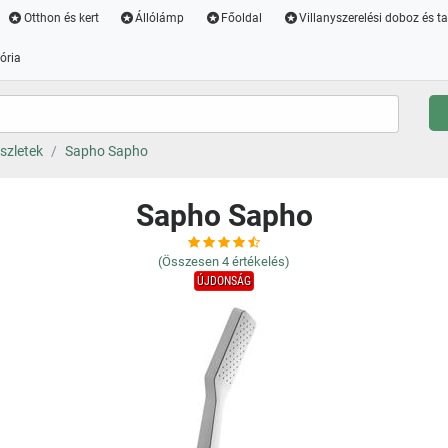
Otthon és kert
Állólámp
Főoldal
Villanyszerelési doboz és t
ória
szletek
Sapho Sapho
Sapho Sapho
(Összesen
4
értékelés)
ÚJDONSÁG