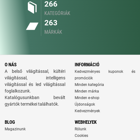
266
KATEGÓRIÁK
263
MÁRKÁK
O NÁS
INFORMÁCIÓ
A belső világítással, kültéri
Kedvezményes kuponok és
világítással, intelligens
promóciók
világítással és led világítással
Minden kategória
foglalkozunk.
Minden márka
Katalógusunkban bevált
Minden e-shop
gyártók termékei találhatók.
Újdonságok
Kedvezmények
BLOG
WEBHELYEK
Magazinunk
Rólunk
Cookies