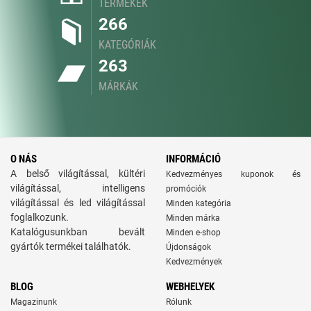
TERMÉKEK
266
KATEGÓRIÁK
263
MÁRKÁK
O NÁS
INFORMÁCIÓ
A belső világítással, kültéri
Kedvezményes kuponok és
világítással, intelligens
promóciók
világítással és led világítással
Minden kategória
foglalkozunk.
Minden márka
Katalógusunkban bevált
Minden e-shop
gyártók termékei találhatók.
Újdonságok
Kedvezmények
BLOG
WEBHELYEK
Magazinunk
Rólunk