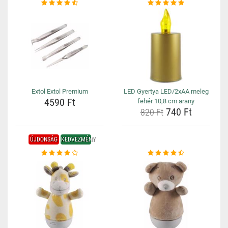
Extol Extol Premium
LED Gyertya LED/2xAA meleg
4590 Ft
fehér 10,8 cm arany
740 Ft
820 Ft
ÚJDONSÁG
KEDVEZMÉNY