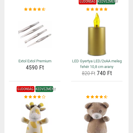
ÚJDONSÁG
KEDVEZMÉNY
Extol Extol Premium
LED Gyertya LED/2xAA meleg
4590 Ft
fehér 10,8 cm arany
740 Ft
820 Ft
ÚJDONSÁG
KEDVEZMÉNY