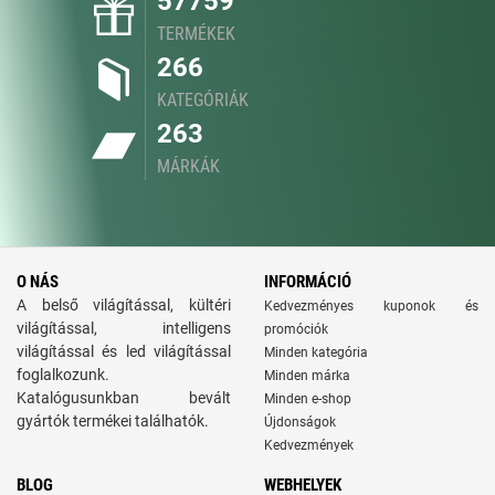
57759
TERMÉKEK
266
KATEGÓRIÁK
263
MÁRKÁK
O NÁS
INFORMÁCIÓ
A belső világítással, kültéri
Kedvezményes kuponok és
világítással, intelligens
promóciók
világítással és led világítással
Minden kategória
foglalkozunk.
Minden márka
Katalógusunkban bevált
Minden e-shop
gyártók termékei találhatók.
Újdonságok
Kedvezmények
BLOG
WEBHELYEK