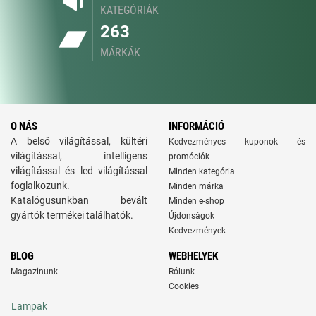
KATEGÓRIÁK
263
MÁRKÁK
O NÁS
INFORMÁCIÓ
A belső világítással, kültéri
Kedvezményes kuponok és
világítással, intelligens
promóciók
világítással és led világítással
Minden kategória
foglalkozunk.
Minden márka
Katalógusunkban bevált
Minden e-shop
gyártók termékei találhatók.
Újdonságok
Kedvezmények
BLOG
WEBHELYEK
Magazinunk
Rólunk
Cookies
Lampak