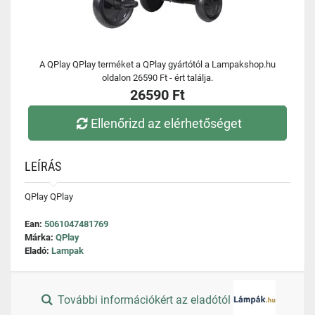
A QPlay QPlay terméket a QPlay gyártótól a Lampakshop.hu
oldalon 26590 Ft - ért találja.
26590 Ft
Ellenőrizd az elérhetőséget
LEÍRÁS
QPlay QPlay
Ean:
5061047481769
Márka:
QPlay
Eladó:
Lampak
További információkért az eladótól