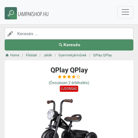
LAMPAKSHOP.HU
Keresés
Home
Főoldal
Játék
Gyermekjárművek
QPlay QPlay
QPlay QPlay
(Összesen
2
értékelés)
ÚJDONSÁG