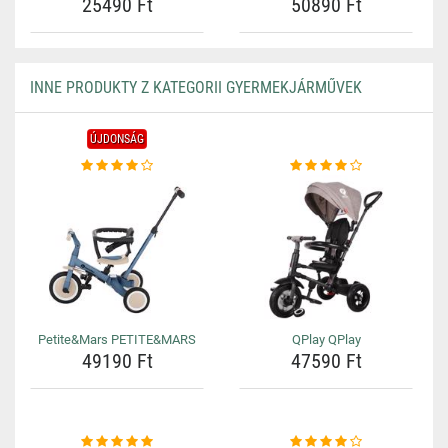
25490 Ft
50890 Ft
INNE PRODUKTY Z KATEGORII GYERMEKJÁRMŰVEK
ÚJDONSÁG
Petite&Mars PETITE&MARS
QPlay QPlay
49190 Ft
47590 Ft