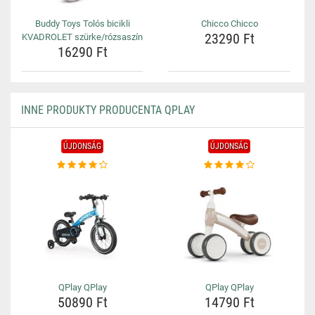
Buddy Toys Tolós bicikli
Chicco Chicco
23290 Ft
KVADROLET szürke/rózsaszín
16290 Ft
INNE PRODUKTY PRODUCENTA QPLAY
ÚJDONSÁG
ÚJDONSÁG
QPlay QPlay
QPlay QPlay
50890 Ft
14790 Ft