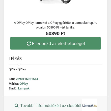
A QPlay QPlay terméket a QPlay gyártótól a Lampakshop.hu
oldalon 50890 Ft - ért találja.
50890 Ft
Ellenőrizd az elérhetőséget
LEÍRÁS
QPlay QPlay
Ean:
7290116961514
Márka:
QPlay
Eladó:
Lampak
További információkért az eladótól