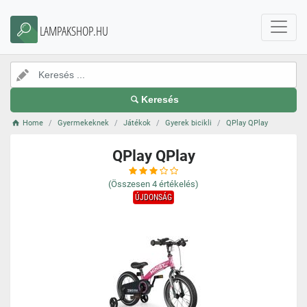
LAMPAKSHOP.HU
Keresés
Home
Gyermekeknek
Játékok
Gyerek bicikli
QPlay QPlay
QPlay QPlay
(Összesen
4
értékelés)
ÚJDONSÁG