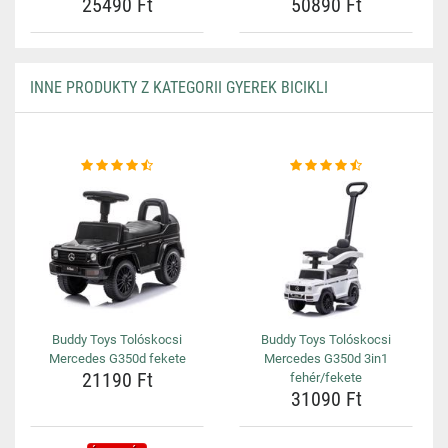
25490 Ft
50890 Ft
INNE PRODUKTY Z KATEGORII GYEREK BICIKLI
Buddy Toys Tolóskocsi
Buddy Toys Tolóskocsi
Mercedes G350d fekete
Mercedes G350d 3in1
21190 Ft
fehér/fekete
31090 Ft