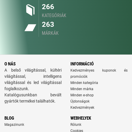
266
KATEGÓRIÁK
263
MÁRKÁK
O NÁS
INFORMÁCIÓ
A belső világítással, kültéri
Kedvezményes kuponok és
világítással, intelligens
promóciók
világítással és led világítással
Minden kategória
foglalkozunk.
Minden márka
Katalógusunkban bevált
Minden e-shop
gyártók termékei találhatók.
Újdonságok
Kedvezmények
BLOG
WEBHELYEK
Magazinunk
Rólunk
Cookies