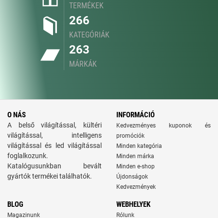
TERMÉKEK
266
KATEGÓRIÁK
263
MÁRKÁK
O NÁS
INFORMÁCIÓ
A belső világítással, kültéri
Kedvezményes kuponok és
világítással, intelligens
promóciók
világítással és led világítással
Minden kategória
foglalkozunk.
Minden márka
Katalógusunkban bevált
Minden e-shop
gyártók termékei találhatók.
Újdonságok
Kedvezmények
BLOG
WEBHELYEK
Magazinunk
Rólunk