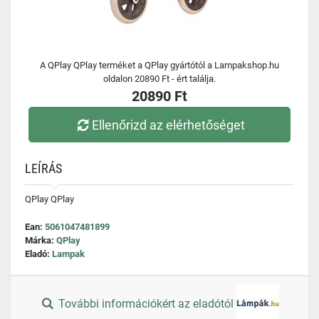
A QPlay QPlay terméket a QPlay gyártótól a Lampakshop.hu
oldalon 20890 Ft - ért találja.
20890 Ft
Ellenőrizd az elérhetőséget
LEÍRÁS
QPlay QPlay
Ean:
5061047481899
Márka:
QPlay
Eladó:
Lampak
További információkért az eladótól