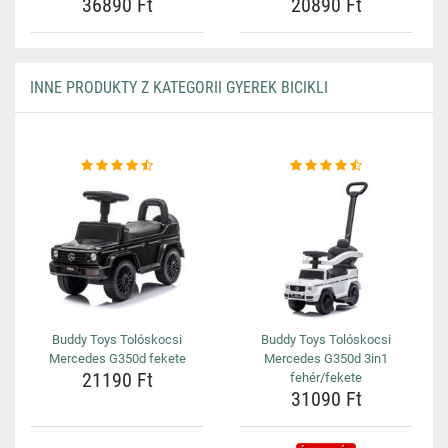
36890 Ft
20890 Ft
INNE PRODUKTY Z KATEGORII GYEREK BICIKLI
Buddy Toys Tolóskocsi
Buddy Toys Tolóskocsi
Mercedes G350d fekete
Mercedes G350d 3in1
21190 Ft
fehér/fekete
31090 Ft