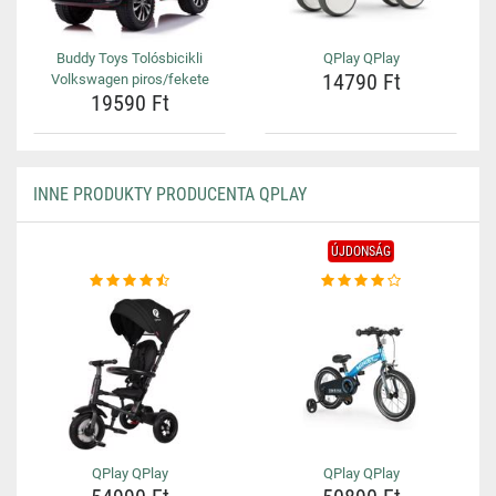
Buddy Toys Tolósbicikli
QPlay QPlay
14790 Ft
Volkswagen piros/fekete
19590 Ft
INNE PRODUKTY PRODUCENTA QPLAY
ÚJDONSÁG
QPlay QPlay
QPlay QPlay