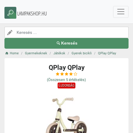
LAMPAKSHOP.HU
Keresés
Home
Gyermekeknek
Játékok
Gyerek bicikli
QPlay QPlay
QPlay QPlay
(Összesen
5
értékelés)
ÚJDONSÁG