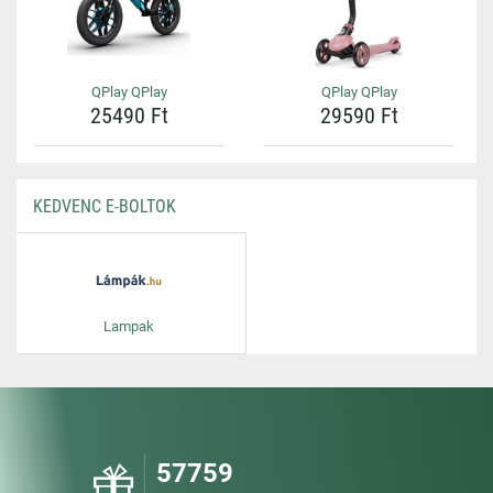
QPlay QPlay
QPlay QPlay
25490 Ft
29590 Ft
KEDVENC E-BOLTOK
Lampak
57759