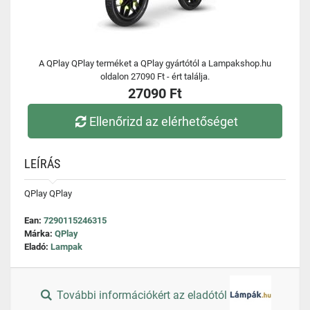
A QPlay QPlay terméket a QPlay gyártótól a Lampakshop.hu
oldalon 27090 Ft - ért találja.
27090 Ft
Ellenőrizd az elérhetőséget
LEÍRÁS
QPlay QPlay
Ean:
7290115246315
Márka:
QPlay
Eladó:
Lampak
További információkért az eladótól