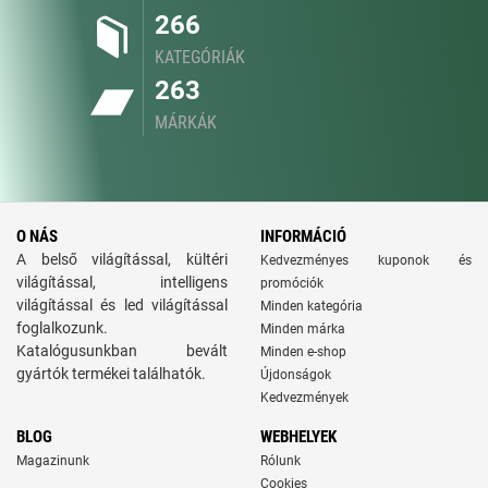
266
KATEGÓRIÁK
263
MÁRKÁK
O NÁS
INFORMÁCIÓ
A belső világítással, kültéri
Kedvezményes kuponok és
világítással, intelligens
promóciók
világítással és led világítással
Minden kategória
foglalkozunk.
Minden márka
Katalógusunkban bevált
Minden e-shop
gyártók termékei találhatók.
Újdonságok
Kedvezmények
BLOG
WEBHELYEK
Magazinunk
Rólunk
Cookies