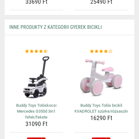
33690 Ft
25490 Ft
INNE PRODUKTY Z KATEGORII GYEREK BICIKLI
Buddy Toys Tolóskocsi
Buddy Toys Tolós bicikli
Mercedes G350d 3in1
KVADROLET szürke/rózsaszín
16290 Ft
fehér/fekete
31090 Ft