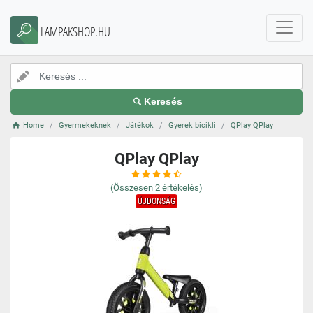
LAMPAKSHOP.HU
Keresés
Home
Gyermekeknek
Játékok
Gyerek bicikli
QPlay QPlay
QPlay QPlay
(Összesen
2
értékelés)
ÚJDONSÁG