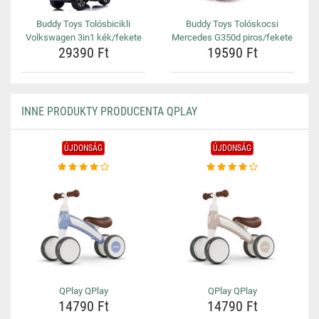
Buddy Toys Tolósbicikli
Buddy Toys Tolóskocsi
Volkswagen 3in1 kék/fekete
Mercedes G350d piros/fekete
29390 Ft
19590 Ft
INNE PRODUKTY PRODUCENTA QPLAY
ÚJDONSÁG
ÚJDONSÁG
QPlay QPlay
QPlay QPlay
14790 Ft
14790 Ft