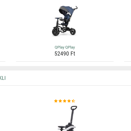
QPlay QPlay
52490 Ft
KLI