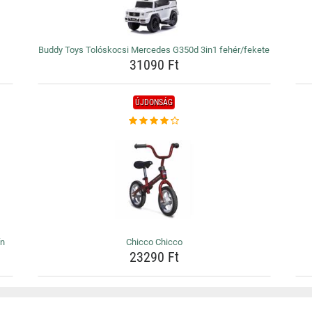
Buddy Toys Tolóskocsi Mercedes G350d 3in1 fehér/fekete
31090 Ft
ÚJDONSÁG
ín
Chicco Chicco
23290 Ft