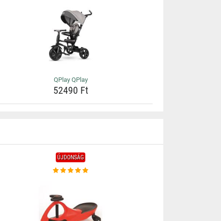
QPlay QPlay
52490 Ft
ÚJDONSÁG