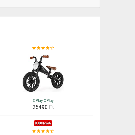
QPlay QPlay
25490 Ft
ÚJDONSÁG