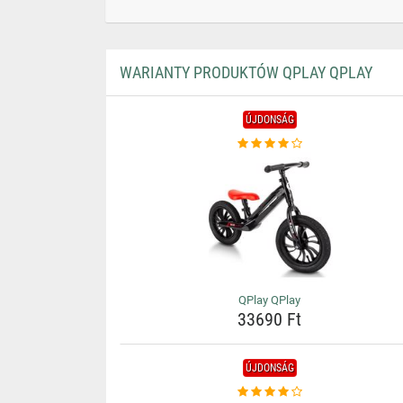
WARIANTY PRODUKTÓW QPLAY QPLAY
ÚJDONSÁG
QPlay QPlay
33690 Ft
ÚJDONSÁG