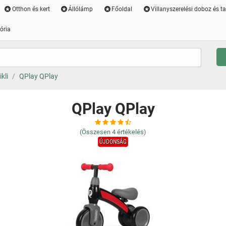
Otthon és kert
Állólámp
Főoldal
Villanyszerelési doboz és t
ória
kli
QPlay QPlay
QPlay QPlay
(Összesen
4
értékelés)
ÚJDONSÁG