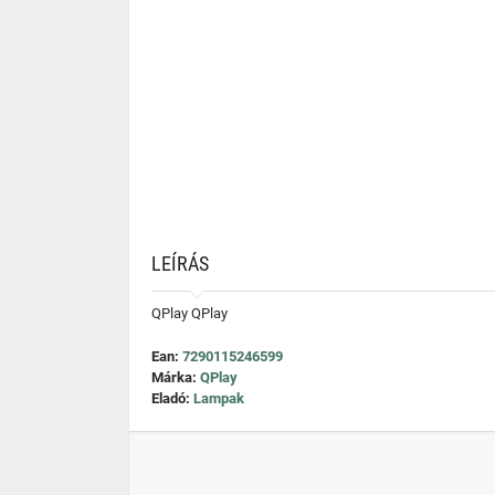
LEÍRÁS
QPlay QPlay
Ean:
7290115246599
Márka:
QPlay
Eladó:
Lampak