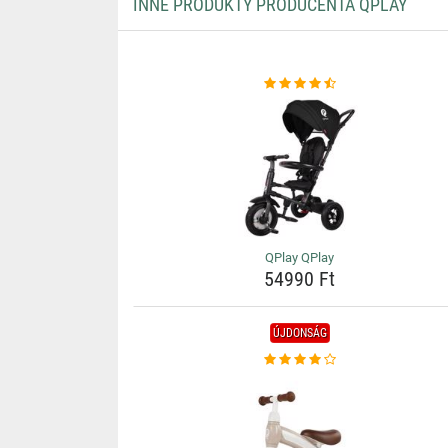
INNE PRODUKTY PRODUCENTA QPLAY
QPlay QPlay
54990 Ft
ÚJDONSÁG