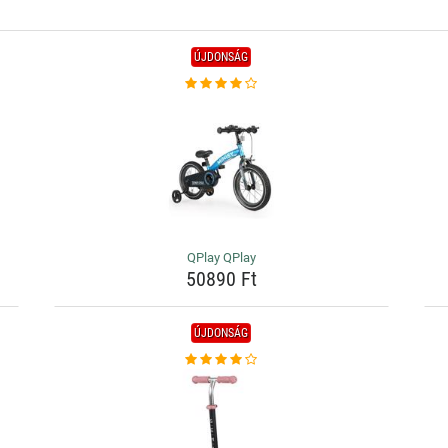
ÚJDONSÁG
QPlay QPlay
50890 Ft
ÚJDONSÁG