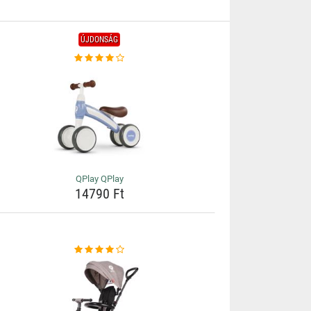
ÚJDONSÁG
QPlay QPlay
14790 Ft