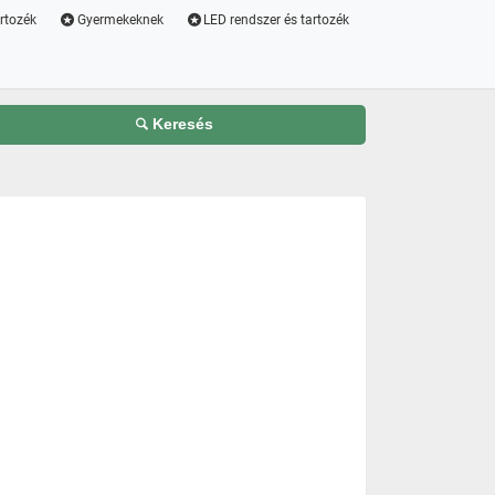
artozék
Gyermekeknek
LED rendszer és tartozék
Keresés