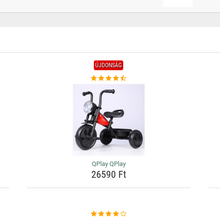
ÚJDONSÁG
QPlay QPlay
26590 Ft