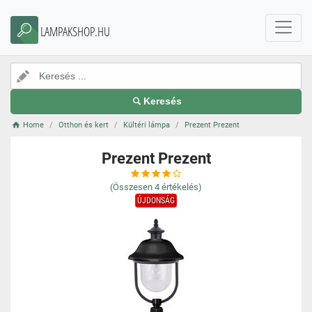
LAMPAKSHOP.HU
Keresés
Home
Otthon és kert
Kültéri lámpa
Prezent Prezent
Prezent Prezent
(Összesen
4
értékelés)
ÚJDONSÁG