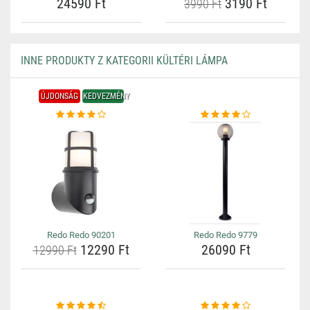
24590 Ft
3190 Ft
3990 Ft
INNE PRODUKTY Z KATEGORII KÜLTÉRI LÁMPA
ÚJDONSÁG
KEDVEZMÉNY
Redo Redo 90201
Redo Redo 9779
12290 Ft
26090 Ft
12990 Ft