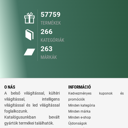
57759
TERMÉKEK
266
KATEGÓRIÁK
263
MÁRKÁK
O NÁS
INFORMÁCIÓ
A belső világítással, kültéri
Kedvezményes kuponok és
világítással, intelligens
promóciók
világítással és led világítással
Minden kategória
foglalkozunk.
Minden márka
Katalógusunkban bevált
Minden e-shop
gyártók termékei találhatók.
Újdonságok