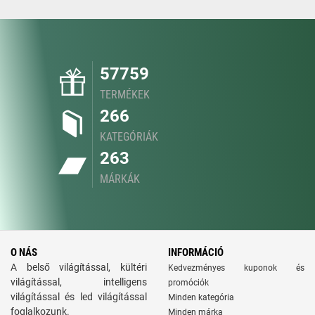
57759
TERMÉKEK
266
KATEGÓRIÁK
263
MÁRKÁK
O NÁS
INFORMÁCIÓ
A belső világítással, kültéri
Kedvezményes kuponok és
világítással, intelligens
promóciók
világítással és led világítással
Minden kategória
foglalkozunk.
Minden márka