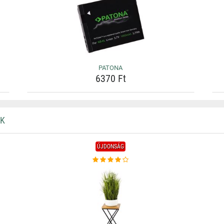
PATONA
6370 Ft
KK
ÚJDONSÁG