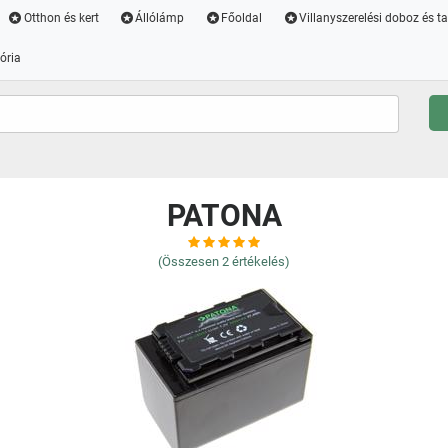
Otthon és kert
Állólámp
Főoldal
Villanyszerelési doboz és t
ória
PATONA
(Összesen
2
értékelés)