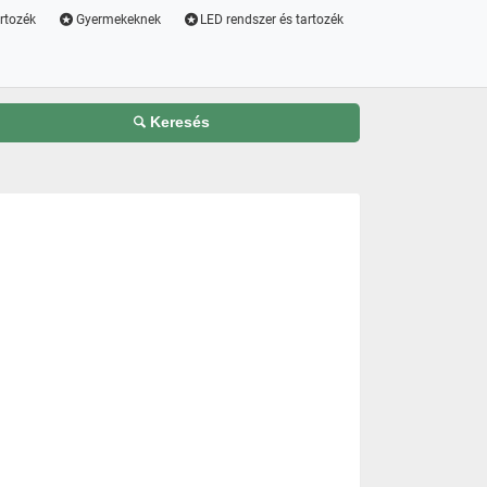
artozék
Gyermekeknek
LED rendszer és tartozék
Keresés