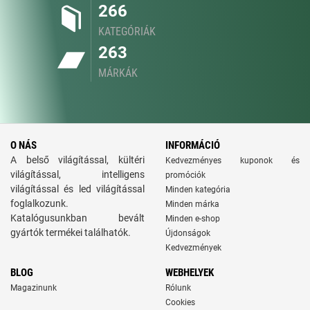
266
KATEGÓRIÁK
263
MÁRKÁK
O NÁS
INFORMÁCIÓ
A belső világítással, kültéri
Kedvezményes kuponok és
világítással, intelligens
promóciók
világítással és led világítással
Minden kategória
foglalkozunk.
Minden márka
Katalógusunkban bevált
Minden e-shop
gyártók termékei találhatók.
Újdonságok
Kedvezmények
BLOG
WEBHELYEK
Magazinunk
Rólunk
Cookies