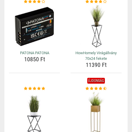
PATONA PATONA
HowHomely Virágállvány
10850 Ft
70x24 fekete
11390 Ft
ÚJDONSÁG