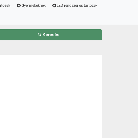
artozék
Gyermekeknek
LED rendszer és tartozék
Keresés