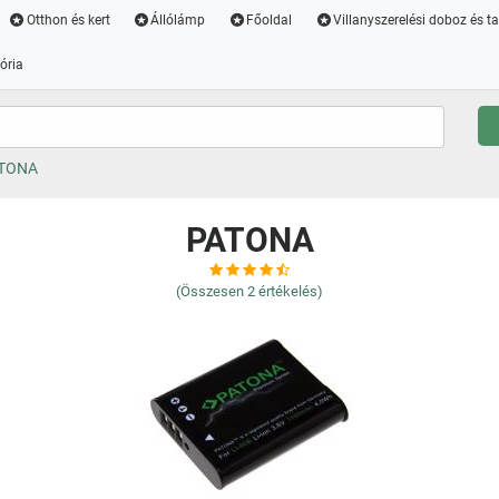
Otthon és kert
Állólámp
Főoldal
Villanyszerelési doboz és t
ória
TONA
PATONA
(Összesen
2
értékelés)