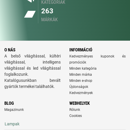
KATEGÓRIÁK
263
MÁRKÁK
O NÁS
INFORMÁCIÓ
A belső világítással, kültéri
Kedvezményes kuponok és
világítással, intelligens
promóciók
világítással és led világítással
Minden kategória
foglalkozunk.
Minden márka
Katalógusunkban bevált
Minden e-shop
gyártók termékei találhatók.
Újdonságok
Kedvezmények
BLOG
WEBHELYEK
Magazinunk
Rólunk
Cookies
Lampak