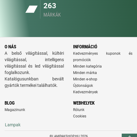
263
MÁRKÁK
O NÁS
INFORMÁCIÓ
A belső világítással, kültéri
Kedvezményes kuponok és
világítással, intelligens
promóciók
világítással és led világítással
Minden kategória
foglalkozunk.
Minden márka
Katalógusunkban bevált
Minden e-shop
gyártók termékei találhatók.
Újdonságok
Kedvezmények
BLOG
WEBHELYEK
Magazinunk
Rólunk
Cookies
Lampak
©LAMPAKSHOP.HU 2026