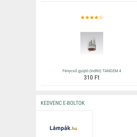
Fénycső gyújtó (indító) TANDEM 4
310 Ft
KEDVENC E-BOLTOK