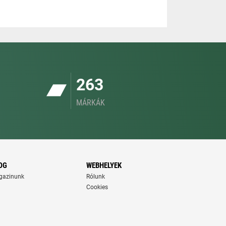
263
MÁRKÁK
OG
WEBHELYEK
gazinunk
Rólunk
Cookies