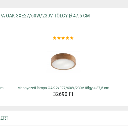
 OAK 3XE27/60W/230V TÖLGY Ø 47,5 CM
cm
Mennyezeti lámpa OAK 2xE27/60W/230V tölgy ø 37,5 cm
32690 Ft
KERT