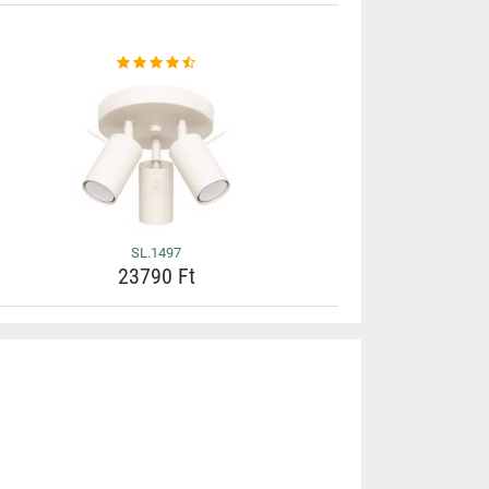
SL.1497
23790 Ft