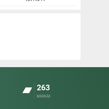
263
MÁRKÁK