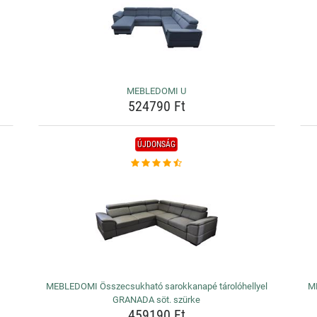
MEBLEDOMI U
524790 Ft
ÚJDONSÁG
MEBLEDOMI Összecsukható sarokkanapé tárolóhellyel
ME
GRANADA söt. szürke
459190 Ft