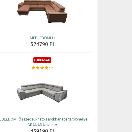
MEBLEDOMI U
524790 Ft
ÚJDONSÁG
BLEDOMI Összecsukható sarokkanapé tárolóhellyel
GRANADA szürke
459190 Ft