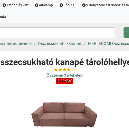
Otthon és kert
Állólámp
Főoldal
Villanyszerelési doboz és t
ória
napék és heverők
Összecsukható kanapék
MEBLEDOMI Összecsukh
zecsukható kanapé tárolóhelly
(Összesen
3
értékelés)
ÚJDONSÁG