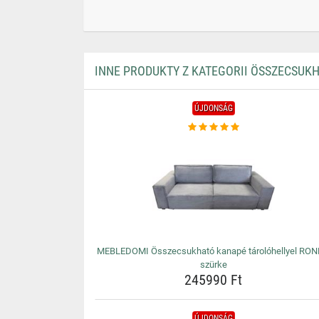
INNE PRODUKTY Z KATEGORII ÖSSZECSUK
ÚJDONSÁG
MEBLEDOMI Összecsukható kanapé tárolóhellyel RO
szürke
245990 Ft
ÚJDONSÁG