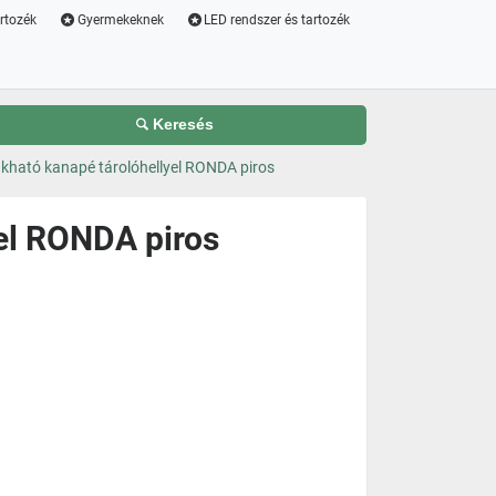
artozék
Gyermekeknek
LED rendszer és tartozék
Keresés
ató kanapé tárolóhellyel RONDA piros
el RONDA piros