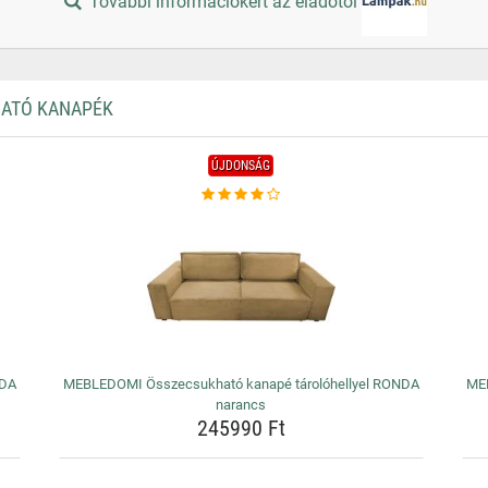
További információkért az eladótól
HATÓ KANAPÉK
ÚJDONSÁG
NDA
MEBLEDOMI Összecsukható kanapé tárolóhellyel RONDA
MEB
narancs
245990 Ft