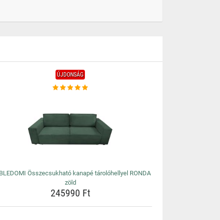
ÚJDONSÁG
LEDOMI Összecsukható kanapé tárolóhellyel RONDA
zöld
245990 Ft