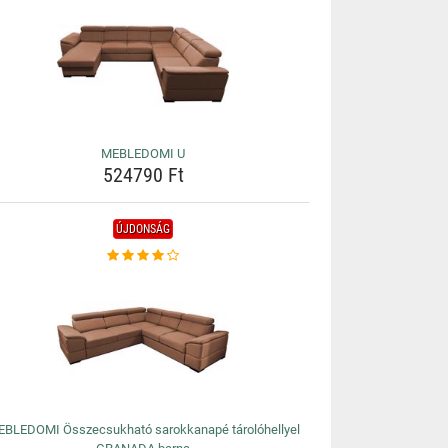
MEBLEDOMI U
524790 Ft
ÚJDONSÁG
BLEDOMI Összecsukható sarokkanapé tárolóhellyel