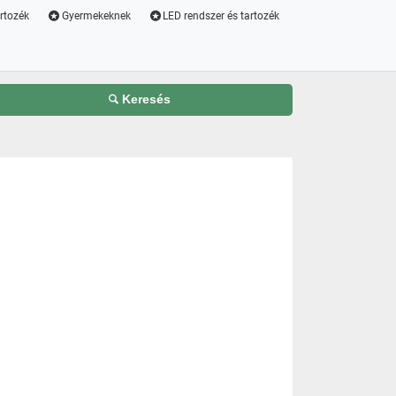
artozék
Gyermekeknek
LED rendszer és tartozék
Keresés