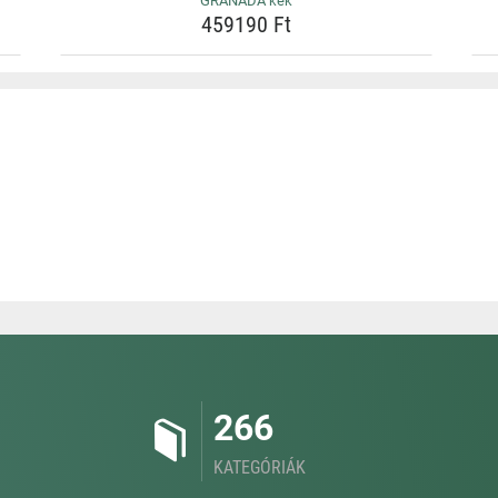
GRANADA kék
459190 Ft
266
KATEGÓRIÁK