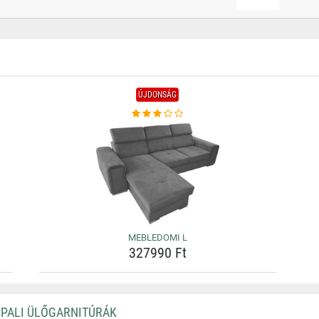
ÚJDONSÁG
MEBLEDOMI L
327990 Ft
PPALI ÜLŐGARNITÚRÁK