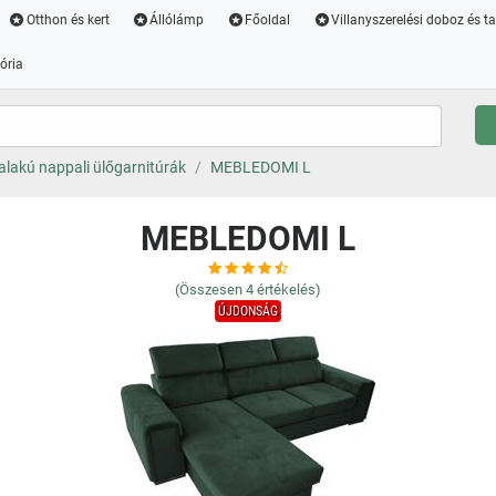
Otthon és kert
Állólámp
Főoldal
Villanyszerelési doboz és t
ória
alakú nappali ülőgarnitúrák
MEBLEDOMI L
MEBLEDOMI L
(Összesen
4
értékelés)
ÚJDONSÁG