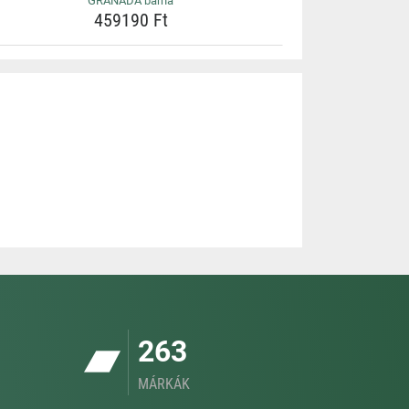
GRANADA barna
459190 Ft
263
MÁRKÁK