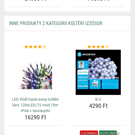
INNE PRODUKTY Z KATEGORII KÜLTÉRI IZZÓSOR
LED RGB Karácsonyi kültéri
B.V.
4290 Ft
lánc 120xLED/72 mód 15m
IP44 + távirányító
16290 Ft
ÚJDONSÁG
KEDVEZMÉNY