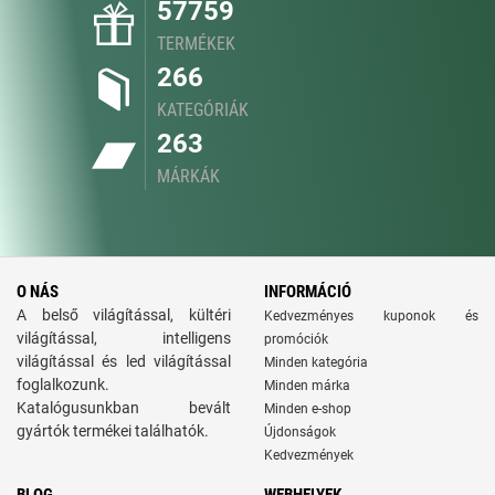
57759
TERMÉKEK
266
KATEGÓRIÁK
263
MÁRKÁK
O NÁS
INFORMÁCIÓ
A belső világítással, kültéri
Kedvezményes kuponok és
világítással, intelligens
promóciók
világítással és led világítással
Minden kategória
foglalkozunk.
Minden márka
Katalógusunkban bevált
Minden e-shop
gyártók termékei találhatók.
Újdonságok
Kedvezmények