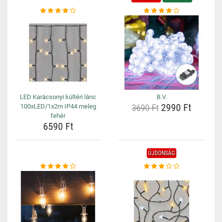
LED Karácsonyi kültéri lánc
B.V.
2990 Ft
100xLED/1x2m IP44 meleg
3690 Ft
fehér
6590 Ft
ÚJDONSÁG