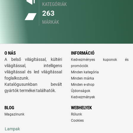
KATEGÓRIÁK
263
MÁRKÁK
O NÁS
INFORMÁCIÓ
A belső világítással, kültéri
Kedvezményes kuponok és
világítással, intelligens
promóciók
világítással és led világítással
Minden kategória
foglalkozunk.
Minden márka
Katalógusunkban bevált
Minden e-shop
gyártók termékei találhatók.
Újdonságok
Kedvezmények
BLOG
WEBHELYEK
Magazinunk
Rólunk
Cookies
Lampak