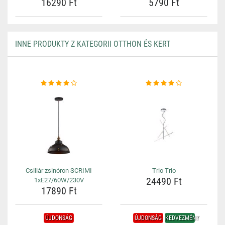
16290 Ft
5790 Ft
INNE PRODUKTY Z KATEGORII OTTHON ÉS KERT
Csillár zsinóron SCRIMI
Trio Trio
24490 Ft
1xE27/60W/230V
17890 Ft
ÚJDONSÁG
ÚJDONSÁG
KEDVEZMÉNY